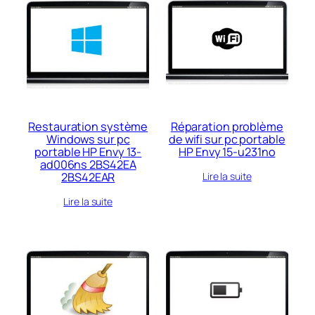
Restauration système
Réparation problème
Windows sur pc
de wifi sur pc portable
portable HP Envy 13-
HP Envy 15-u231no
ad006ns 2BS42EA
2BS42EAR
Lire la suite
Lire la suite