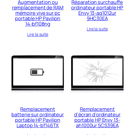
Augmentation ou
Réparation surchauffe
remplacement de RAM
ordinateur portable HP
mémoire vive sur pc
Envy 13-aq1012ur
portable HP Pavilion
9HC30EA
14-bf108ng
Lire la suite
Lire la suite
Remplacement
Remplacement
batterie sur ordinateur
d’écran d’ordinateur
portable HP Pavilion
portable HP Envy 13-
Laptop 14-bf146TX
ah1000ur 5CS39EA