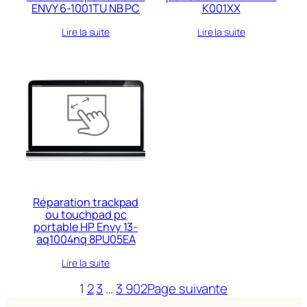
ENVY 6-1001TU NB PC
K001XX
Lire la suite
Lire la suite
Réparation trackpad
ou touchpad pc
portable HP Envy 13-
aq1004nq 8PU05EA
Lire la suite
1
2
3
…
3 902
Page suivante