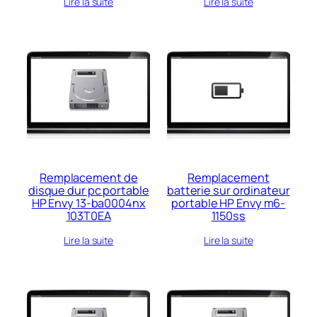
Lire la suite
Lire la suite
Remplacement de
Remplacement
disque dur pc portable
batterie sur ordinateur
HP Envy 13-ba0004nx
portable HP Envy m6-
103T0EA
1150ss
Lire la suite
Lire la suite