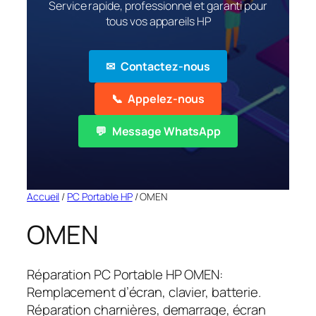
Service rapide, professionnel et garanti pour
tous vos appareils HP
✉
Contactez-nous
📞
Appelez-nous
💬
Message WhatsApp
Accueil
/
PC Portable HP
/ OMEN
OMEN
Réparation PC Portable HP OMEN:
Remplacement d’écran, clavier, batterie.
Réparation charnières, demarrage, écran