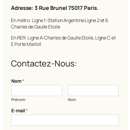
Adresse: 3 Rue Brunel 75017 Paris.
En métro: Ligne 1-Station Argentine Ligne 2 et 6
Charles de Gaulle Etoile
En RER: Ligne A-Charles de Gaulle Etoile, Ligne C et
E Porte Maillot
Contactez-Nous:
o
Nom
*
u
o
u
Prénom
Nom
C
o
E-mail
*
m
m
e