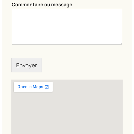
n
Commentaire ou message
t
a
i
r
e
Envoyer