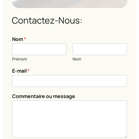
Contactez-Nous:
Nom
*
Prénom
Nom
E-mail
*
N
Commentaire ou message
o
m
E
-
m
a
i