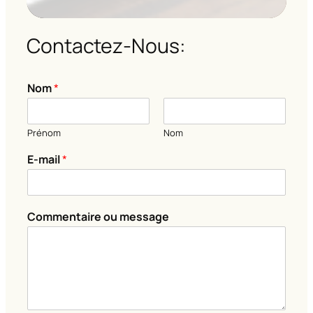
Contactez-Nous:
Nom
*
Prénom
Nom
E-mail
*
*
Commentaire ou message
m
e
s
s
a
g
e