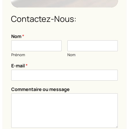
Contactez-Nous:
Nom
*
Prénom
Nom
E-mail
*
*
Commentaire ou message
N
o
m
N
o
m