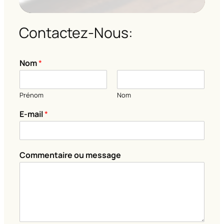
Contactez-Nous:
o
Nom
*
u
o
u
Prénom
Nom
o
u
E-mail
*
Commentaire ou message