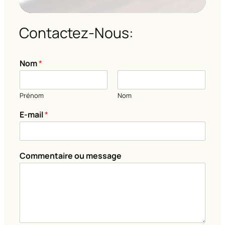
Contactez-Nous:
o
Nom
*
u
N
o
Prénom
Nom
m
o
E-mail
*
u
Commentaire ou message