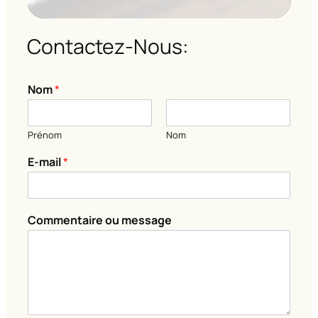
Contactez-Nous:
E
Nom
*
-
m
a
Prénom
Nom
i
l
E-mail
*
N
o
m
E
Commentaire ou message
-
m
a
i
l