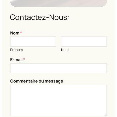
Contactez-Nous:
Nom
*
Prénom
Nom
E
E-mail
*
-
m
a
i
Commentaire ou message
l
C
o
m
m
e
n