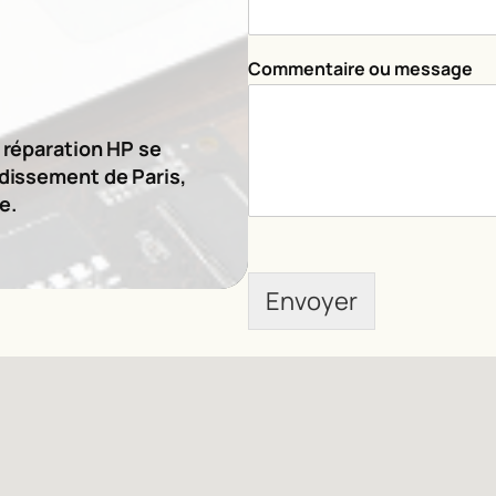
N
Commentaire ou message
o
m
m
e
e réparation HP se
s
ndissement de Paris,
s
e.
a
g
e
C
Envoyer
o
m
m
e
n
t
a
i
r