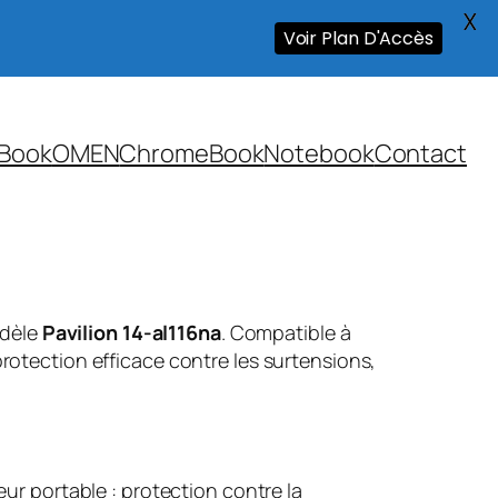
X
Voir Plan D'Accès
Book
OMEN
ChromeBook
Notebook
Contact
odèle
Pavilion 14-al116na
. Compatible à
rotection efficace contre les surtensions,
ur portable : protection contre la