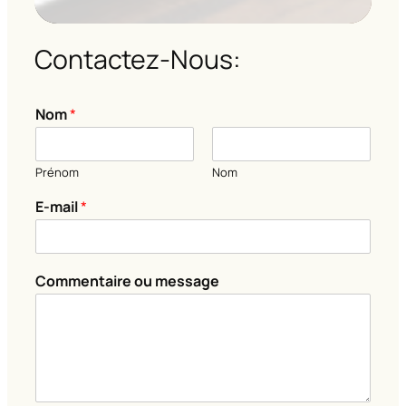
Contactez-Nous:
N
Nom
*
o
m
E
Prénom
Nom
-
m
E-mail
*
a
i
l
*
Commentaire ou message