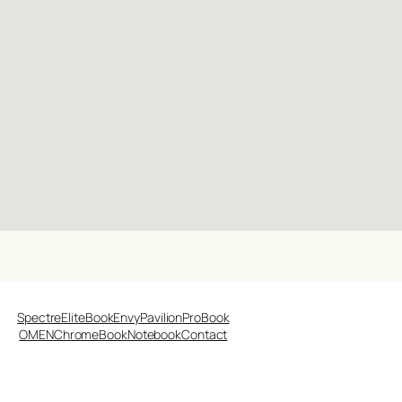
Spectre
EliteBook
Envy
Pavilion
ProBook
OMEN
ChromeBook
Notebook
Contact