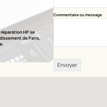
*
Commentaire ou message
*
E
-
m
e réparation HP se
a
ndissement de Paris,
i
e.
l
Envoyer