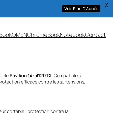
X
Voir Plan D'Accès
Book
OMEN
ChromeBook
Notebook
Contact
odèle
Pavilion 14-al120TX
. Compatible à
rotection efficace contre les surtensions,
ur portable : protection contre la