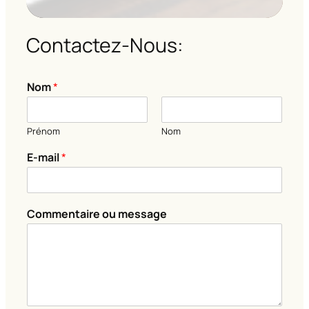
Contactez-Nous:
Nom
*
Prénom
Nom
*
E-mail
*
N
o
m
*
Commentaire ou message