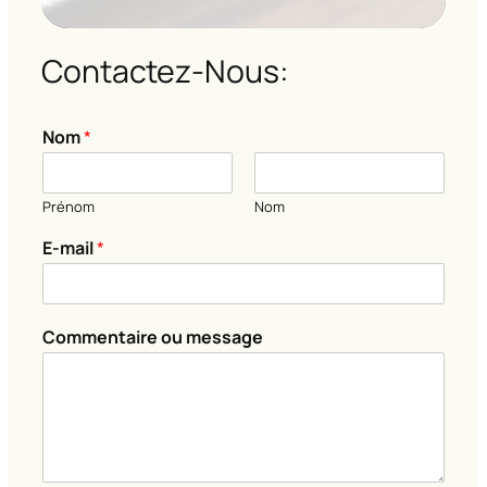
Contactez-Nous:
Nom
*
Prénom
Nom
E
E-mail
*
-
m
a
i
Commentaire ou message
l
E
-
m
a
i
l