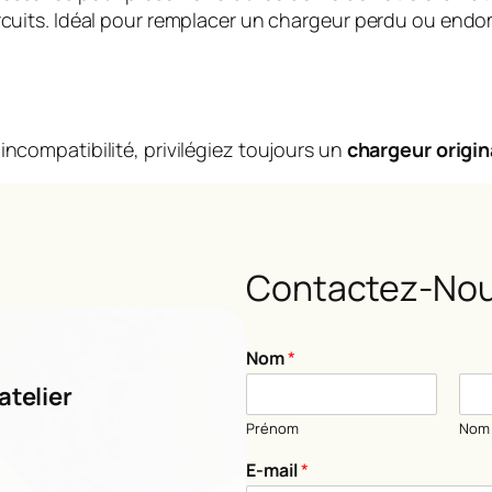
circuits. Idéal pour remplacer un chargeur perdu ou en
incompatibilité, privilégiez toujours un
chargeur origin
Contactez-Nou
Nom
*
atelier
Prénom
Nom
o
E-mail
*
u