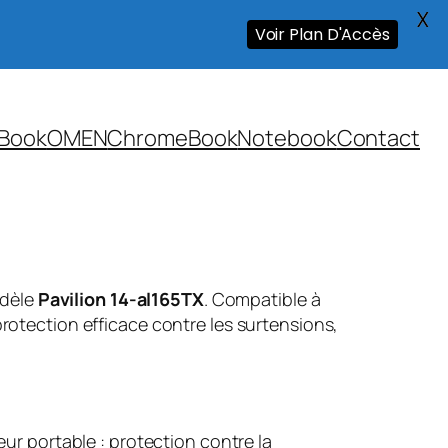
X
Voir Plan D'Accès
Book
OMEN
ChromeBook
Notebook
Contact
odèle
Pavilion 14-al165TX
. Compatible à
rotection efficace contre les surtensions,
ur portable : protection contre la