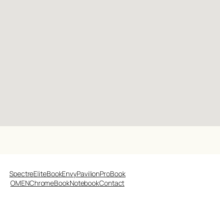
Spectre
EliteBook
Envy
Pavilion
ProBook
OMEN
ChromeBook
Notebook
Contact