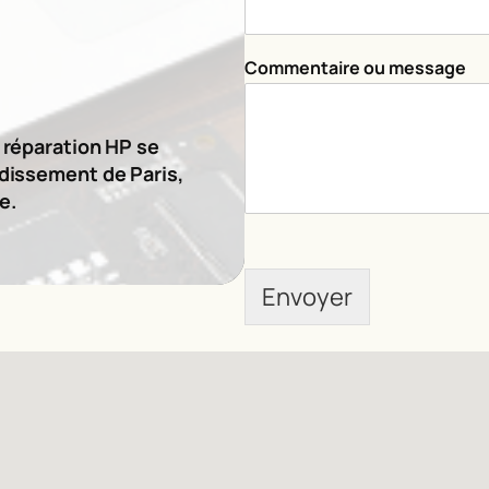
m
e
s
Commentaire ou message
s
a
g
e
e réparation HP se
m
ndissement de Paris,
e
e.
s
s
a
g
Envoyer
e