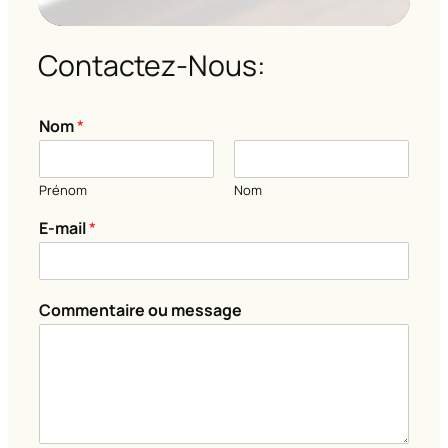
Contactez-Nous:
Nom
*
Prénom
Nom
o
E-mail
*
u
m
e
s
Commentaire ou message
s
a
g
e
C
o
m