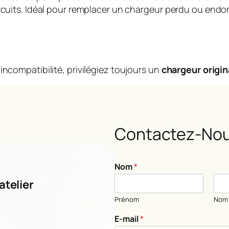
circuits. Idéal pour remplacer un chargeur perdu ou en
incompatibilité, privilégiez toujours un
chargeur origin
Contactez-Nou
Nom
*
atelier
Prénom
Nom
*
E-mail
*
o