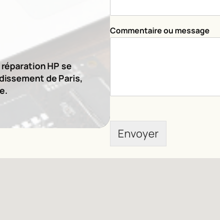
u
o
u
Commentaire ou message
e réparation HP se
ndissement de Paris,
e.
Envoyer