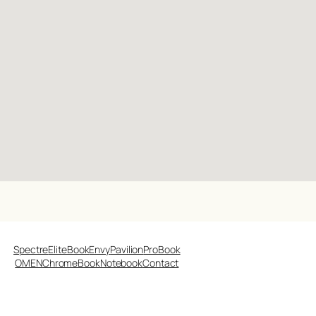
Spectre
EliteBook
Envy
Pavilion
ProBook
OMEN
ChromeBook
Notebook
Contact