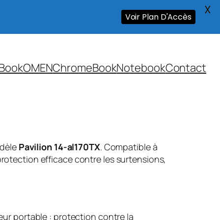
X
Voir Plan D'Accès
Book
OMEN
ChromeBook
Notebook
Contact
odèle
Pavilion 14-al170TX
. Compatible à
rotection efficace contre les surtensions,
ur portable : protection contre la