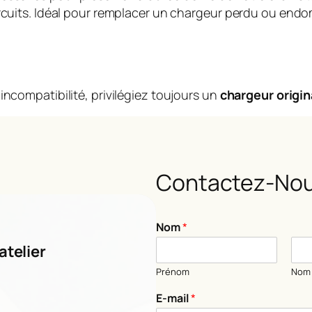
circuits. Idéal pour remplacer un chargeur perdu ou en
incompatibilité, privilégiez toujours un
chargeur origin
Contactez-Nou
*
Nom
*
o
u
atelier
C
Prénom
Nom
o
m
E-mail
*
m