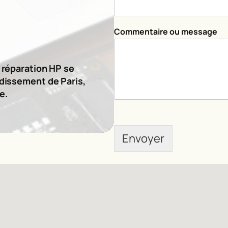
e
n
t
Commentaire ou message
a
i
r
e
e réparation HP se
ndissement de Paris,
e.
Envoyer