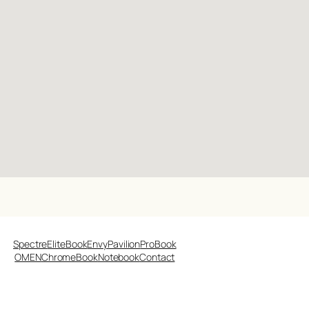
Spectre
EliteBook
Envy
Pavilion
ProBook
OMEN
ChromeBook
Notebook
Contact