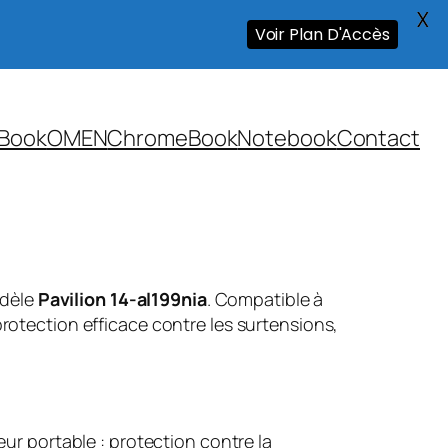
X
Voir Plan D'Accès
Book
OMEN
ChromeBook
Notebook
Contact
odèle
Pavilion 14-al199nia
. Compatible à
rotection efficace contre les surtensions,
ur portable : protection contre la