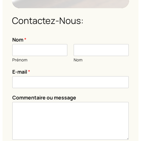
Contactez-Nous:
Nom
*
Prénom
Nom
E-mail
*
m
Commentaire ou message
e
s
s
a
g
e
m