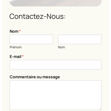
Contactez-Nous:
Nom
*
Prénom
Nom
E-mail
*
E
Commentaire ou message
-
m
a
i
l
*
o