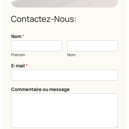
Contactez-Nous:
*
Nom
*
N
o
m
Prénom
Nom
*
E-mail
*
Commentaire ou message