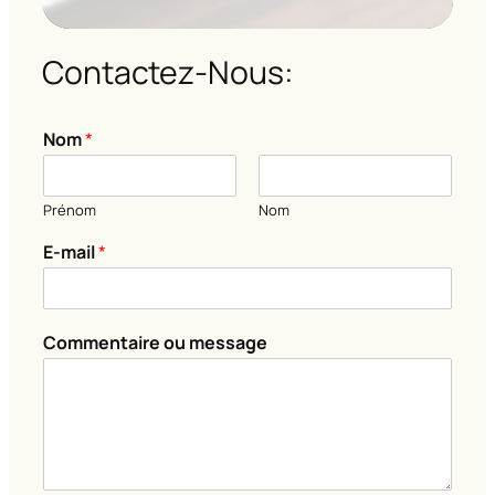
Contactez-Nous:
Nom
*
Prénom
Nom
E-mail
*
m
Commentaire ou message
e
s
s
a
g
e
*