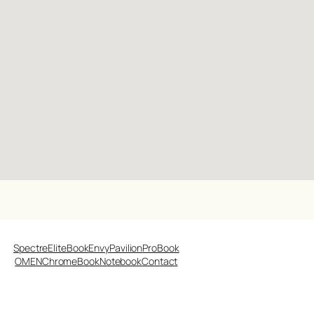
Spectre
EliteBook
Envy
Pavilion
ProBook
OMEN
ChromeBook
Notebook
Contact