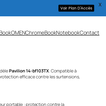
X
Voir Plan D'Accès
Book
OMEN
ChromeBook
Notebook
Contact
odèle
Pavilion 14-bf103TX
. Compatible à
rotection efficace contre les surtensions,
ur portable : protection contre la