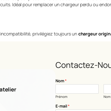
circuits. Idéal pour remplacer un chargeur perdu ou en
incompatibilité, privilégiez toujours un
chargeur origin
Contactez-Nou
Nom
*
atelier
Prénom
Nom
N
E-mail
*
o