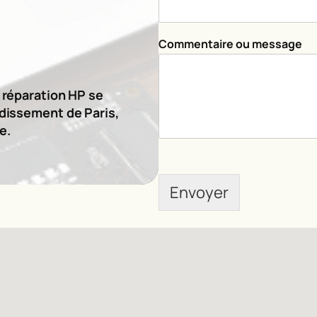
m
N
o
Commentaire ou message
m
o
u
e réparation HP se
ndissement de Paris,
e.
Envoyer