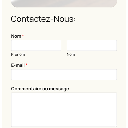
Contactez-Nous:
Nom
*
Prénom
Nom
o
E-mail
*
u
C
o
m
Commentaire ou message
m
e
n
t
a
i
r