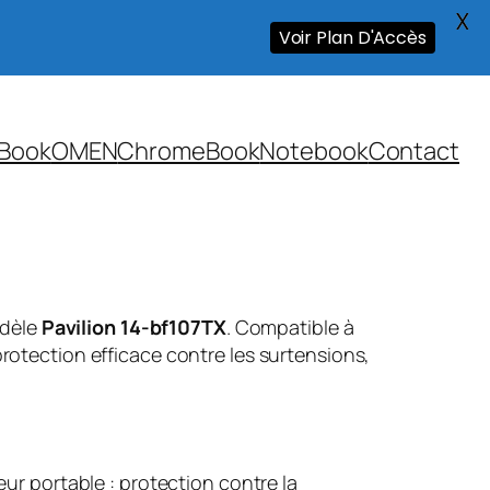
X
Voir Plan D'Accès
Book
OMEN
ChromeBook
Notebook
Contact
odèle
Pavilion 14-bf107TX
. Compatible à
rotection efficace contre les surtensions,
ur portable : protection contre la