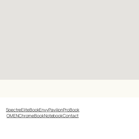
Spectre
EliteBook
Envy
Pavilion
ProBook
OMEN
ChromeBook
Notebook
Contact