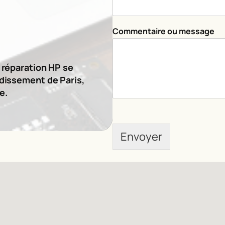
m
Commentaire ou message
e
s
s
a
e réparation HP se
g
ndissement de Paris,
e
e.
E
-
m
a
Envoyer
i
l
*