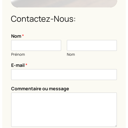
Contactez-Nous:
Nom
*
Prénom
Nom
E
E-mail
*
-
m
a
i
Commentaire ou message
l
E
-
m
a
i
l