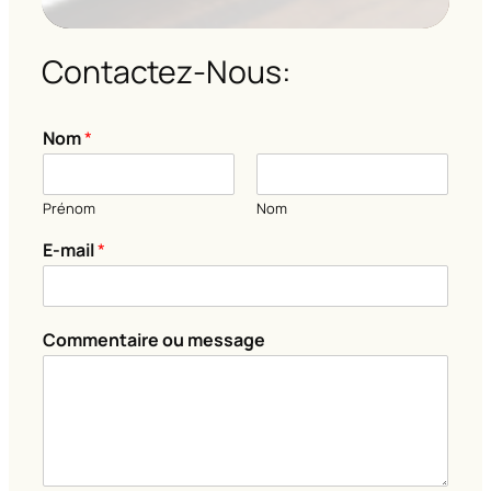
Contactez-Nous:
o
Nom
*
u
C
o
Prénom
Nom
m
m
E-mail
*
e
n
t
a
Commentaire ou message
i
r
e
*