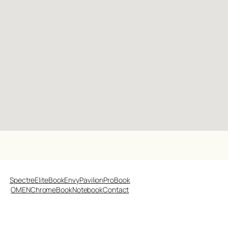
Spectre
EliteBook
Envy
Pavilion
ProBook
OMEN
ChromeBook
Notebook
Contact