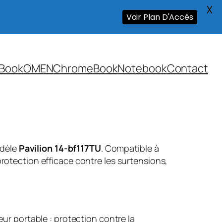
X
Voir Plan D'Accès
Book
OMEN
ChromeBook
Notebook
Contact
odèle
Pavilion 14-bf117TU
. Compatible à
rotection efficace contre les surtensions,
ur portable : protection contre la