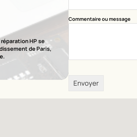
g
e
m
Commentaire ou message
e
s
s
a
e réparation HP se
g
ndissement de Paris,
e
e.
Envoyer