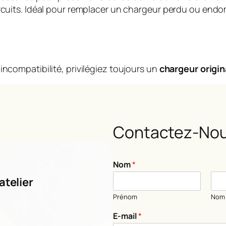
circuits. Idéal pour remplacer un chargeur perdu ou en
incompatibilité, privilégiez toujours un
chargeur origin
Contactez-Nou
o
Nom
*
u
m
atelier
e
Prénom
Nom
s
s
E-mail
*
a