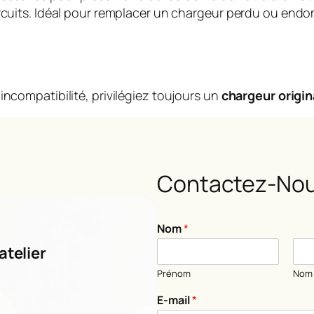
circuits. Idéal pour remplacer un chargeur perdu ou en
incompatibilité, privilégiez toujours un
chargeur origin
Contactez-Nou
*
Nom
*
E
-
atelier
m
Prénom
Nom
a
i
E-mail
*
l