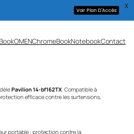
X
Voir Plan D'Accès
Book
OMEN
ChromeBook
Notebook
Contact
odèle
Pavilion 14-bf162TX
. Compatible à
rotection efficace contre les surtensions,
ur portable : protection contre la