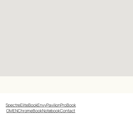
Spectre
EliteBook
Envy
Pavilion
ProBook
OMEN
ChromeBook
Notebook
Contact