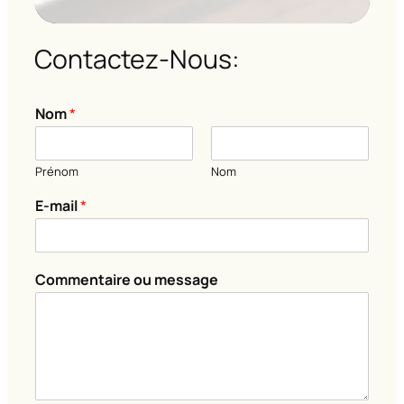
Contactez-Nous:
C
Nom
*
o
m
m
Prénom
Nom
e
n
E-mail
*
t
a
i
r
Commentaire ou message
e
m
e
s
s
a
g