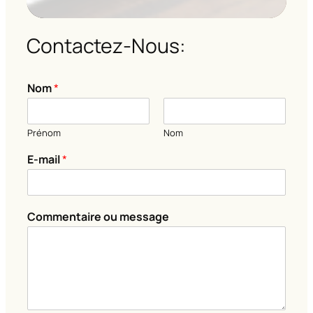
Contactez-Nous:
Nom
*
Prénom
Nom
E
E-mail
*
-
m
a
i
Commentaire ou message
l
m
e
s
s
a
g