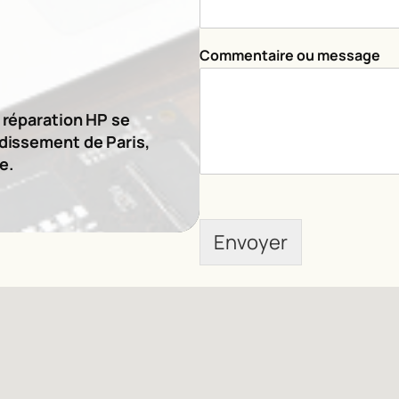
m
Commentaire ou message
e
s
s
a
e réparation HP se
g
ndissement de Paris,
e
e.
N
o
m
*
Envoyer