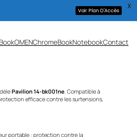
X
Voir Plan D'Accès
Book
OMEN
ChromeBook
Notebook
Contact
odèle
Pavilion 14-bk001ne
. Compatible à
rotection efficace contre les surtensions,
ur portable : protection contre la