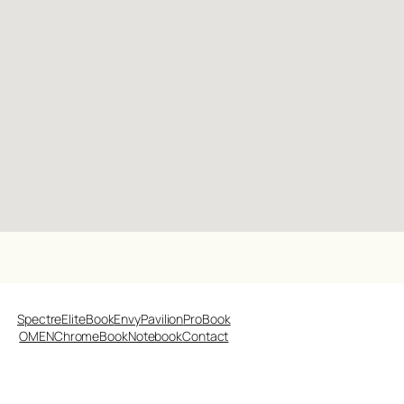
Spectre
EliteBook
Envy
Pavilion
ProBook
OMEN
ChromeBook
Notebook
Contact