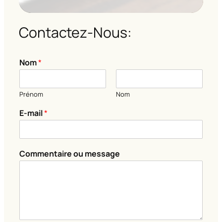
Contactez-Nous:
Nom
*
Prénom
Nom
E-mail
*
C
Commentaire ou message
o
m
m
e
n
t
a