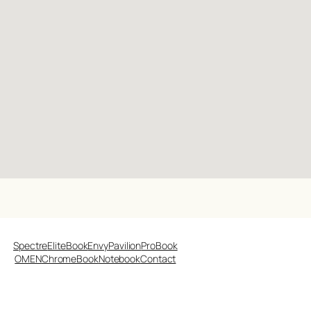
Spectre
EliteBook
Envy
Pavilion
ProBook
OMEN
ChromeBook
Notebook
Contact