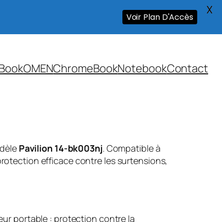
X
Voir Plan D'Accès
Book
OMEN
ChromeBook
Notebook
Contact
odèle
Pavilion 14-bk003nj
. Compatible à
rotection efficace contre les surtensions,
ur portable : protection contre la