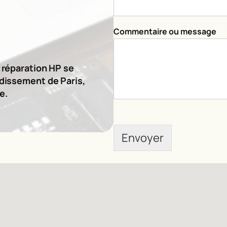
*
*
Commentaire ou message
e réparation HP se
ndissement de Paris,
e.
Envoyer