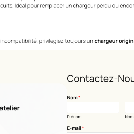
circuits. Idéal pour remplacer un chargeur perdu ou en
incompatibilité, privilégiez toujours un
chargeur origin
Contactez-Nou
m
Nom
*
e
s
atelier
s
Prénom
Nom
a
g
E-mail
*
e