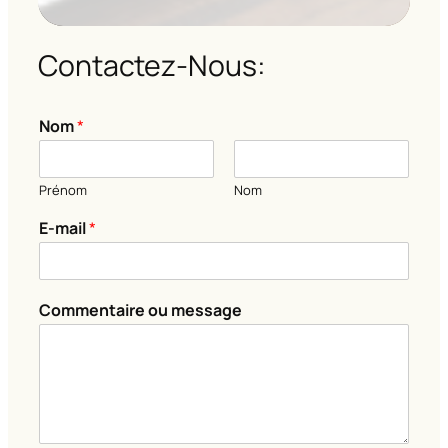
Contactez-Nous:
Nom
*
Prénom
Nom
m
E-mail
*
e
s
s
a
Commentaire ou message
g
e
C
o
m
m
e