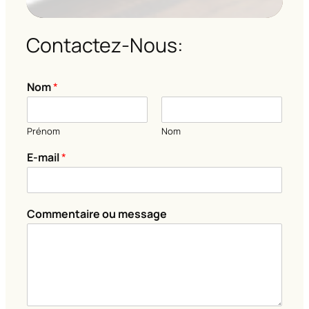
Contactez-Nous:
E
Nom
*
-
m
a
Prénom
Nom
i
l
E-mail
*
*
N
o
m
Commentaire ou message