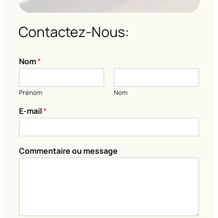
Contactez-Nous:
m
Nom
*
e
s
s
Prénom
Nom
a
g
E-mail
*
e
m
e
s
Commentaire ou message
s
a
g
e
*