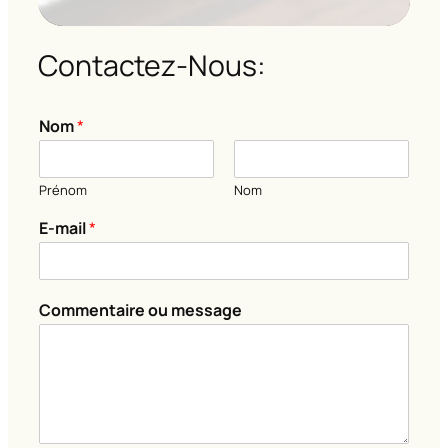
Contactez-Nous:
Nom
*
Prénom
Nom
*
E-mail
*
N
o
m
m
Commentaire ou message
e
s
s
a
g
e