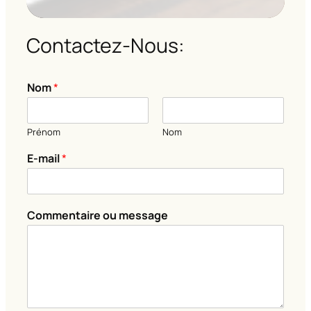
Contactez-Nous:
Nom
*
Prénom
Nom
o
E-mail
*
u
m
e
s
Commentaire ou message
s
a
g
e
N
o
m