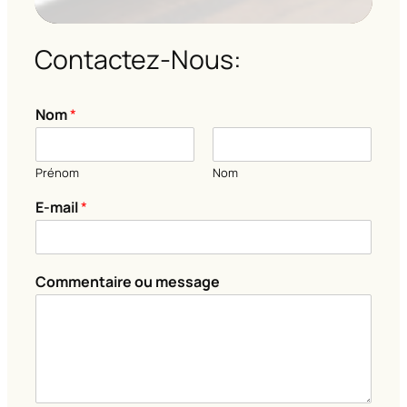
Contactez-Nous:
o
Nom
*
u
*
C
Prénom
Nom
o
m
E-mail
*
m
e
n
t
Commentaire ou message
a
i
r
e