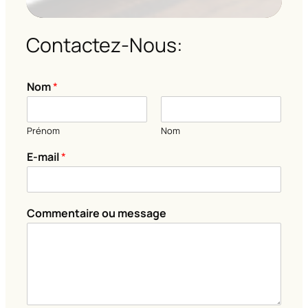
Contactez-Nous:
E
Nom
*
-
m
a
Prénom
Nom
i
l
E-mail
*
N
o
m
*
Commentaire ou message