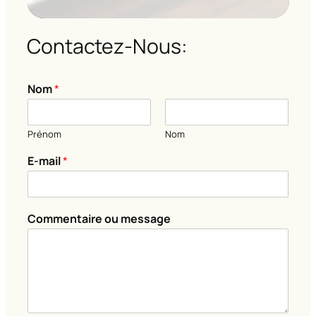
Contactez-Nous:
C
Nom
*
o
m
m
Prénom
Nom
e
n
E-mail
*
t
a
i
r
Commentaire ou message
e
C
o
m
m
e
n