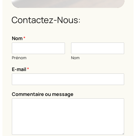
Contactez-Nous:
Nom
*
Prénom
Nom
E
E-mail
*
-
m
a
i
Commentaire ou message
l
*
*