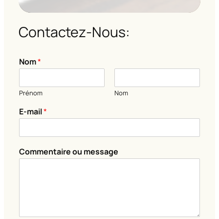
Contactez-Nous:
Nom
*
Prénom
Nom
E-mail
*
m
Commentaire ou message
e
s
s
a
g
e
*