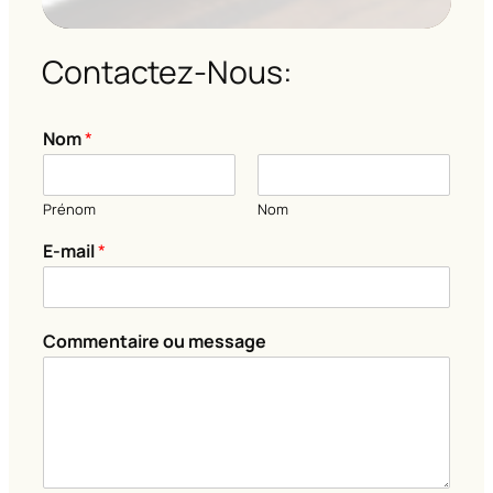
Contactez-Nous:
Nom
*
Prénom
Nom
*
E-mail
*
N
o
m
N
Commentaire ou message
o
m