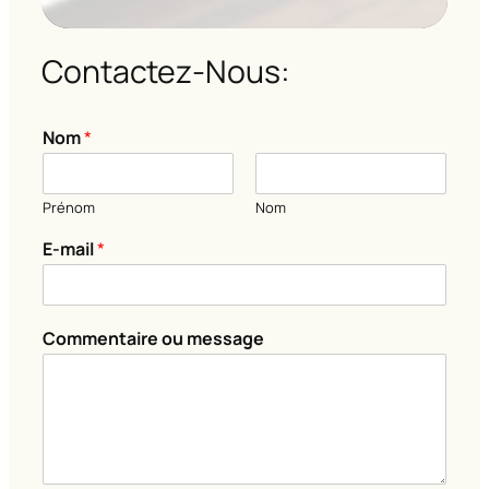
Contactez-Nous:
Nom
*
Prénom
Nom
E-mail
*
C
Commentaire ou message
o
m
m
e
n
t
a