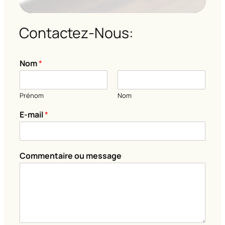
Contactez-Nous:
o
Nom
*
u
N
o
Prénom
Nom
m
N
E-mail
*
o
m
Commentaire ou message