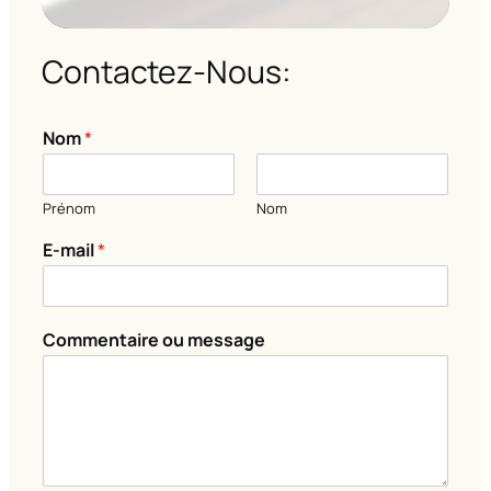
Contactez-Nous:
Nom
*
Prénom
Nom
C
E-mail
*
o
m
m
e
Commentaire ou message
n
t
a
i
r
e
E