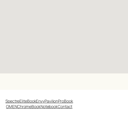
Spectre
EliteBook
Envy
Pavilion
ProBook
OMEN
ChromeBook
Notebook
Contact