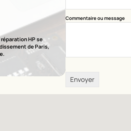
o
m
m
Commentaire ou message
e
n
t
a
e réparation HP se
i
ndissement de Paris,
r
e.
e
Envoyer