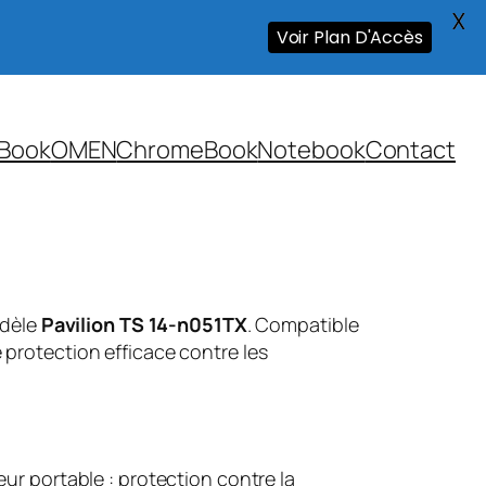
X
Voir Plan D'Accès
Book
OMEN
ChromeBook
Notebook
Contact
odèle
Pavilion TS 14-n051TX
. Compatible
 protection efficace contre les
ur portable : protection contre la