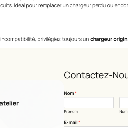
circuits. Idéal pour remplacer un chargeur perdu ou en
incompatibilité, privilégiez toujours un
chargeur origin
Contactez-Nou
N
Nom
*
o
m
atelier
N
Prénom
Nom
o
m
E-mail
*
C