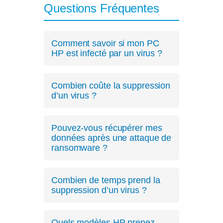
Questions Fréquentes
Comment savoir si mon PC
HP est infecté par un virus ?
Les signes incluent des lenteurs,
des pop-ups ou des
crashs
Combien coûte la suppression
fréquents
. Un
diagnostic
confirme
d’un virus ?
la présence de virus.
Le diagnostic coûte 39€ (sous
quelques heures à 48h). Les
Pouvez-vous récupérer mes
suppressions débutent dès 59€,
données après une attaque de
avec un devis clair avant
ransomware ?
intervention.
Nous analysons et tentons de
récupérer vos données, selon la
Combien de temps prend la
gravité de l’attaque.
suppression d’un virus ?
La plupart des suppressions sont
finalisées en 24 à 48 heures après
Quels modèles HP prenez-
acceptation du devis.