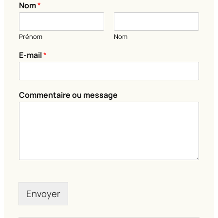
Nom
*
Prénom
Nom
*
E-mail
*
E
-
m
a
Commentaire ou message
i
l
C
o
m
m
e
n
t
a
Envoyer
i
r
e