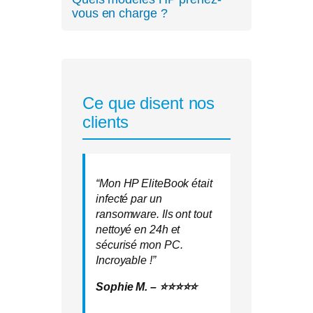
vous en charge ?
Nous traitons tous les modèles HP
: Pavilion, Spectre, ENVY,
EliteBook, ProBook, OMEN,
récents ou anciens.
Ce que disent nos
clients
“Mon HP EliteBook était
infecté par un
ransomware. Ils ont tout
nettoyé en 24h et
sécurisé mon PC.
Incroyable !”
Sophie M. – ⭐⭐⭐⭐⭐