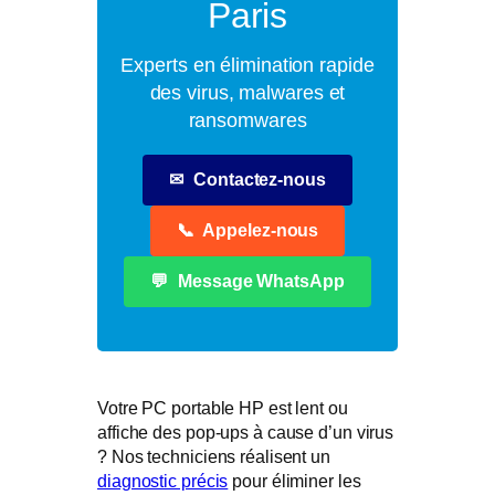
Paris
Experts en élimination rapide
des virus, malwares et
ransomwares
✉
Contactez-nous
📞
Appelez-nous
💬
Message WhatsApp
Votre PC portable HP est lent ou
affiche des pop-ups à cause d’un virus
? Nos techniciens réalisent un
diagnostic précis
pour éliminer les